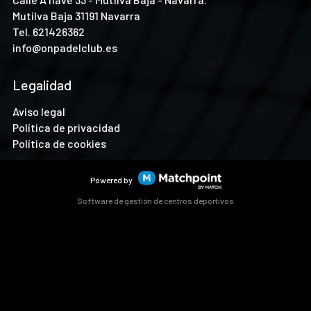
Mutilva Baja 31191 Navarra
Tel.
621426362
info@onpadelclub.es
Legalidad
Aviso legal
Política de privacidad
Política de cookies
Powered by
Software de gestión de centros deportivos
Las cookies de este sitio web se usan para personalizar el
contenido y los anuncios, ofrecer funciones de redes sociales
y analizar el tráfico. Además, compartimos información
sobre el uso que haga del sitio web con nuestros partners de
redes sociales, publicidad y análisis web, quienes pueden
combinarla con otra información que les haya proporcionado