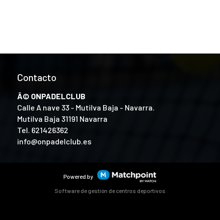
Contacto
Â© ONPADELCLUB
Calle A nave 33 - Mutilva Baja - Navarra.
Mutilva Baja 31191 Navarra
Tel.
621426362
info@onpadelclub.es
Powered by
Software de gestión de centros deportivos
ntenido y los anuncios, ofrecer funciones de redes sociales y 