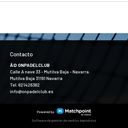
Contacto
Â© ONPADELCLUB
Calle A nave 33 - Mutilva Baja - Navarra.
Mutilva Baja 31191 Navarra
Tel.
621426362
info@onpadelclub.es
Powered by
Software de gestión de centros deportivos